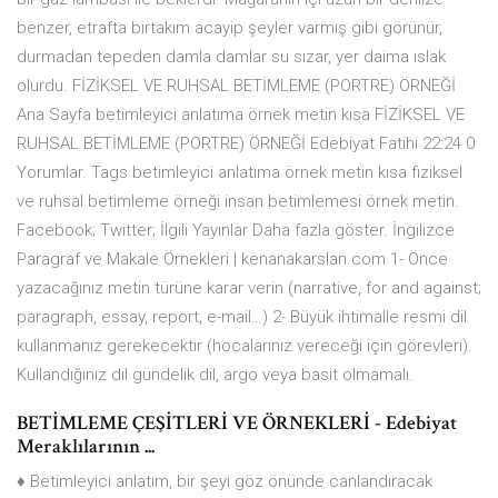
benzer, etrafta birtakım acayip şeyler varmış gibi görünür,
durmadan tepeden damla damlar su sızar, yer daima ıslak
olurdu. FİZİKSEL VE RUHSAL BETİMLEME (PORTRE) ÖRNEĞİ
Ana Sayfa betimleyici anlatıma örnek metin kısa FİZİKSEL VE
RUHSAL BETİMLEME (PORTRE) ÖRNEĞİ Edebiyat Fatihi 22:24 0
Yorumlar. Tags betimleyici anlatıma örnek metin kısa fiziksel
ve ruhsal betimleme örneği insan betimlemesi örnek metin.
Facebook; Twitter; İlgili Yayınlar Daha fazla göster. İngilizce
Paragraf ve Makale Örnekleri | kenanakarslan.com 1- Önce
yazacağınız metin türüne karar verin (narrative, for and against;
paragraph, essay, report, e-mail…) 2- Büyük ihtimalle resmi dil
kullanmanız gerekecektir (hocalarınız vereceği için görevleri).
Kullandığınız dil gündelik dil, argo veya basit olmamalı.
BETİMLEME ÇEŞİTLERİ VE ÖRNEKLERİ - Edebiyat
Meraklılarının ...
♦ Betimleyici anlatım, bir şeyi göz önünde canlandıracak