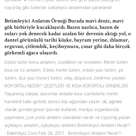
röportaj gibi türlerde öyküleyici anlatımdan yararlanılır.
Betimleyici Anlatım Örneği Burada mavi deniz, mavi
gök birbiriyle kucaklaşırdı. Bazen nazlıca, bazen de
suları yok denecek kadar azalan bir derenin aktığı yol, o
dantel görünüşlü tarihi köşke, bayram yerine, ıhlamur,
erguvan, çitlembik, keçiboynuzu, çınar gibi daha birçok
görkemli ağaca ulaşırdı.
Edebi türler konu anlatımı, özellikleri ve örnekleri. Metin türleri
kısa ve öz anlatım. Edebi metin türleri, edebi yazı türleri, şiir
türleri, düz yazı (nesir) türleri, olay, düşünce, bildirme yazıları.
RÖPORTAJ NEDİR? ÇEŞİTLERİ VE KISA RÖPORTAJ ÖRNEKLERİ
Yaşanmış olaylar, durumlar anlatılır kısa cümlelerle metin
hareketli hâle getirilir, birinci kişi ağzından yazılır; dil, ağırlıklı
olarak göndergesel işlevde kullanılır, medya organlarında
yayımlanır, çok yönlü anlatım olanakları vardır ve röportaj yazarı
açıklayıcı anlatım, öyküleyici anlatım Betimleyici Anlatım Nedir?
- Bakimliyiz.Com Feb 26, 2011 · Betimleyici Anlatım Nedir?-