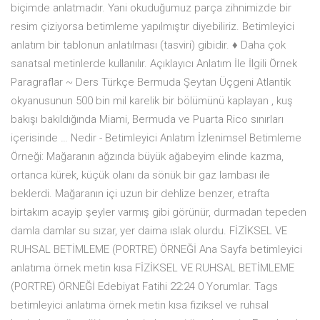
biçimde anlatmadır. Yani okuduğumuz parça zihnimizde bir
resim çiziyorsa betimleme yapılmıştır diyebiliriz. Betimleyici
anlatım bir tablonun anlatılması (tasviri) gibidir. ♦ Daha çok
sanatsal metinlerde kullanılır. Açıklayıcı Anlatım İle İlgili Örnek
Paragraflar ~ Ders Türkçe Bermuda Şeytan Üçgeni Atlantik
okyanusunun 500 bin mil karelik bir bölümünü kaplayan , kuş
bakışı bakıldığında Miami, Bermuda ve Puarta Rico sınırları
içerisinde … Nedir - Betimleyici Anlatım İzlenimsel Betimleme
Örneği: Mağaranın ağzında büyük ağabeyim elinde kazma,
ortanca kürek, küçük olanı da sönük bir gaz lambası ile
beklerdi. Mağaranın içi uzun bir dehlize benzer, etrafta
birtakım acayip şeyler varmış gibi görünür, durmadan tepeden
damla damlar su sızar, yer daima ıslak olurdu. FİZİKSEL VE
RUHSAL BETİMLEME (PORTRE) ÖRNEĞİ Ana Sayfa betimleyici
anlatıma örnek metin kısa FİZİKSEL VE RUHSAL BETİMLEME
(PORTRE) ÖRNEĞİ Edebiyat Fatihi 22:24 0 Yorumlar. Tags
betimleyici anlatıma örnek metin kısa fiziksel ve ruhsal