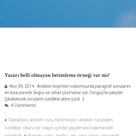
Yazarı belli olmayan betimleme örneği var mı?
Nov 09, 2014 · Anlatım biçimleri videomuzda paragraf sorularını
en kısa sürede doğru ve rahat çözmeniz için Tonguç'la çalıştık!
Çıkabilecek soruların özellikle altını çizdi
4 Comments
♦ Öyküleyici anlatım türü, betimleyici anlatım türünden,
özellikle, okuru bir olayın içinde yaşatması bakımından
ayrılabilir. ♦ Roman, öykü, tiyatro, anı, gezi yazısı, biyografi,