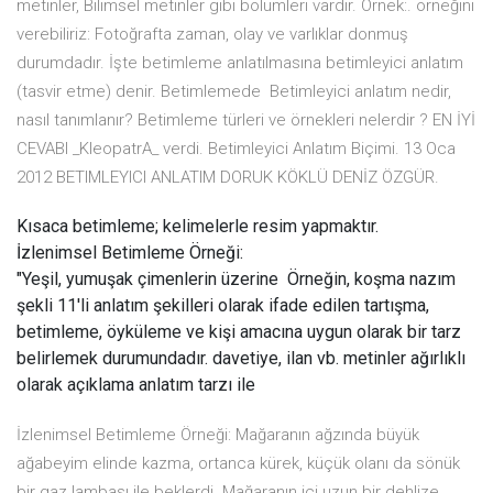
metinler, Bilimsel metinler gibi bölümleri vardır. Örnek:. örneğini
verebiliriz: Fotoğrafta zaman, olay ve varlıklar donmuş
durumdadır. İşte betimleme anlatılmasına betimleyici anlatım
(tasvir etme) denir. Betimlemede Betimleyici anlatım nedir,
nasıl tanımlanır? Betimleme türleri ve örnekleri nelerdir ? EN İYİ
CEVABI _KleopatrA_ verdi. Betimleyici Anlatım Biçimi. 13 Oca
2012 BETIMLEYICI ANLATIM DORUK KÖKLÜ DENİZ ÖZGÜR.
Kısaca betimleme; kelimelerle resim yapmaktır.
İzlenimsel Betimleme Örneği:
"Yeşil, yumuşak çimenlerin üzerine Örneğin, koşma nazım
şekli 11'li anlatım şekilleri olarak ifade edilen tartışma,
betimleme, öyküleme ve kişi amacına uygun olarak bir tarz
belirlemek durumundadır. davetiye, ilan vb. metinler ağırlıklı
olarak açıklama anlatım tarzı ile
İzlenimsel Betimleme Örneği: Mağaranın ağzında büyük
ağabeyim elinde kazma, ortanca kürek, küçük olanı da sönük
bir gaz lambası ile beklerdi. Mağaranın içi uzun bir dehlize