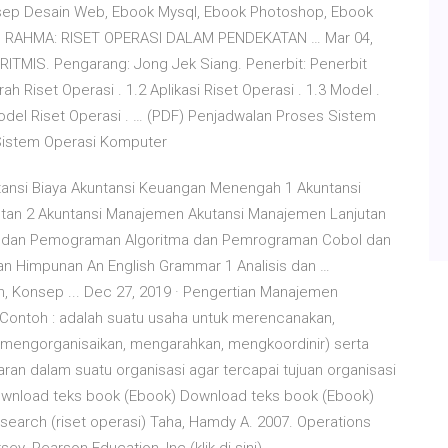
sep Desain Web, Ebook Mysql, Ebook Photoshop, Ebook
U RAHMA: RISET OPERASI DALAM PENDEKATAN … Mar 04,
MIS. Pengarang: Jong Jek Siang. Penerbit: Penerbit
 Riset Operasi . 1.2 Aplikasi Riset Operasi . 1.3 Model .
del Riset Operasi . … (PDF) Penjadwalan Proses Sistem
 Sistem Operasi Komputer
ntansi Biaya Akuntansi Keuangan Menengah 1 Akuntansi
tan 2 Akuntansi Manajemen Akutansi Manajemen Lanjutan
itma dan Pemograman Algoritma dan Pemrograman Cobol dan
an Himpunan An English Grammar 1 Analisis dan …
, Konsep ... Dec 27, 2019 · Pengertian Manajemen
 Contoh : adalah suatu usaha untuk merencanakan,
n mengorganisaikan, mengarahkan, mengkoordinir) serta
n dalam suatu organisasi agar tercapai tujuan organisasi
 Download teks book (Ebook) Download teks book (Ebook)
esearch (riset operasi) Taha, Hamdy A. 2007. Operations