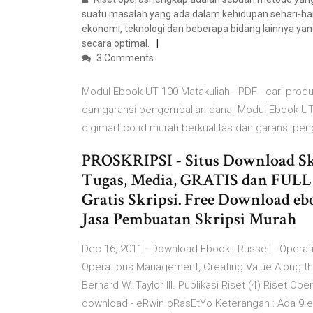
suatu masalah yang ada dalam kehidupan sehari-hari.
ekonomi, teknologi dan beberapa bidang lainnya y
secara optimal.
3 Comments
Modul Ebook UT 100 Matakuliah - PDF - cari produk
dan garansi pengembalian dana. Modul Ebook UT 10
digimart.co.id murah berkualitas dan garansi pe
PROSKRIPSI - Situs Download Skri
Tugas, Media, GRATIS dan FULL 
Gratis Skripsi. Free Download eb
Jasa Pembuatan Skripsi Murah
Dec 16, 2011 · Download Ebook : Russell - Opera
Operations Management, Creating Value Along the 
Bernard W. Taylor III. Publikasi Riset (4) Riset Ope
download - eRwin pRasEtYo Keterangan : Ada 9 e