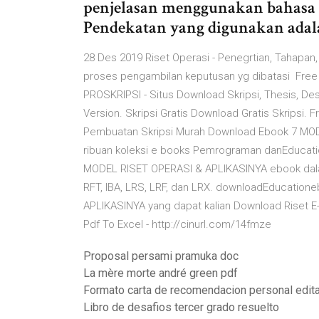
penjelasan menggunakan bahasa 
Pendekatan yang digunakan adala
28 Des 2019 Riset Operasi - Penegrtian, Tahapan,
proses pengambilan keputusan yg dibatasi Free D
PROSKRIPSI - Situs Download Skripsi, Thesis, De
Version. Skripsi Gratis Download Gratis Skripsi.
Pembuatan Skripsi Murah Download Ebook 7 MOD
ribuan koleksi e books Pemrograman danEduca
MODEL RISET OPERASI & APLIKASINYA ebook dalam
RFT, IBA, LRS, LRF, dan LRX. downloadEducatio
APLIKASINYA yang dapat kalian Download Riset E-
Pdf To Excel - http://cinurl.com/14fmze
Proposal persami pramuka doc
La mère morte andré green pdf
Formato carta de recomendacion personal edit
Libro de desafios tercer grado resuelto