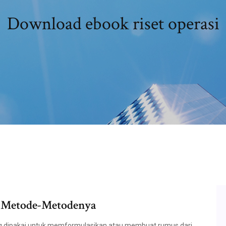
Download ebook riset operasi
n Metode-Metodenya
ng dipakai untuk memformulasikan atau membuat rumus dari