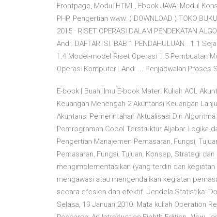
Frontpage, Modul HTML, Ebook JAVA, Modul Kon
PHP, Pengertian www. ( DOWNLOAD ) TOKO BUK
2015 · RISET OPERASI DALAM PENDEKATAN ALGORIT
Andi. DAFTAR ISI. BAB 1 PENDAHULUAN . 1.1 Sejarah
1.4 Model-model Riset Operasi 1.5 Pembuatan Mo
Operasi Komputer | Andi ... Penjadwalan Proses
E-book | Buah Ilmu E-book Materi Kuliah ACL Aku
Keuangan Menengah 2 Akuntansi Keuangan Lanju
Akuntansi Pemerintahan Aktualisasi Diri Algor
Pemrograman Cobol Terstruktur Aljabar Logika d
Pengertian Manajemen Pemasaran, Fungsi, Tujuan
Pemasaran, Fungsi, Tujuan, Konsep, Strategi dan
mengimplementasikan (yang terdiri dari kegiata
mengawasi atau mengendalikan kegiatan pemasara
secara efesien dan efektif. Jendela Statistika:
Selasa, 19 Januari 2010. Mata kuliah Operation R