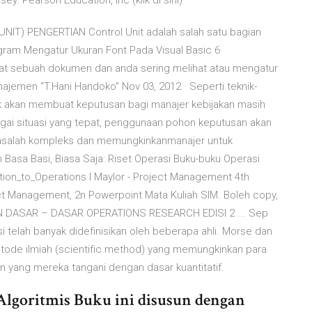
ey. Pearson Education, Inc (klik di sini)
NIT) PENGERTIAN Control Unit adalah salah satu bagian
ram Mengatur Ukuran Font Pada Visual Basic 6
at sebuah dokumen dan anda sering melihat atau mengatur
ajemen “T.Hani Handoko” Nov 03, 2012 · Seperti teknik-
dak akan membuat keputusan bagi manajer kebijakan masih
gai situasi yang tepat, penggunaan pohon keputusan akan
asalah kompleks dan memungkinkanmanajer untuk
 Basa Basi, Biasa Saja: Riset Operasi Buku-buku Operasi
ction_to_Operations l Maylor - Project Management 4th
ect Management, 2n Powerpoint Mata Kuliah SIM. Boleh copy,
AN DASAR – DASAR OPERATIONS RESEARCH EDISI 2 ... Sep
rasi telah banyak didefinisikan oleh beberapa ahli. Morse dan
Metode ilmiah (scientific method) yang memungkinkan para
yang mereka tangani dengan dasar kuantitatif.
Algoritmis Buku ini disusun dengan