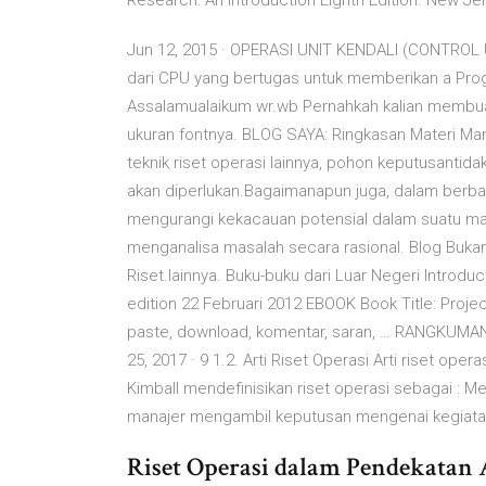
Research: An Introduction Eighth Edition. New Jers
Jun 12, 2015 · OPERASI UNIT KENDALI (CONTROL U
dari CPU yang bertugas untuk memberikan a Prog
Assalamualaikum wr.wb Pernahkah kalian membu
ukuran fontnya. BLOG SAYA: Ringkasan Materi Man
teknik riset operasi lainnya, pohon keputusanti
akan diperlukan.Bagaimanapun juga, dalam berba
mengurangi kekacauan potensial dalam suatu m
menganalisa masalah secara rasional. Blog Bukan
Riset.lainnya. Buku-buku dari Luar Negeri Introdu
edition 22 Februari 2012 EBOOK Book Title: Proj
paste, download, komentar, saran, … RANGKUM
25, 2017 · 9 1.2. Arti Riset Operasi Arti riset ope
Kimball mendefinisikan riset operasi sebagai : 
manajer mengambil keputusan mengenai kegiatan 
Riset Operasi dalam Pendekatan 