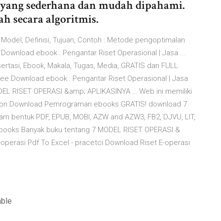
yang sederhana dan mudah dipahami.
h secara algoritmis.
 Model, Definisi, Tujuan, Contoh : Metode pengoptimalan
ownload ebook : Pengantar Riset Operasional | Jasa ...
sertasi, Ebook, Makala, Tugas, Media, GRATIS dan FULL
 Free Download ebook : Pengantar Riset Operasional | Jasa
EL RISET OPERASI &amp; APLIKASINYA … Web ini memiliki
tion.Download Pemrograman ebooks GRATIS! download 7
 bentuk PDF, EPUB, MOBI, AZW and AZW3, FB2, DJVU, LIT,
nebooks Banyak buku tentang 7 MODEL RISET OPERASI &
operasi Pdf To Excel - pracetci Download Riset E-operasi
able