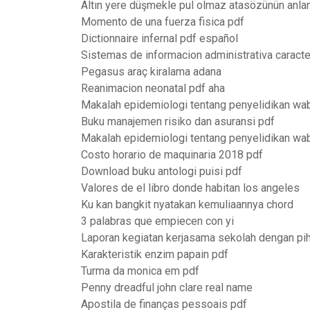
Altın yere düşmekle pul olmaz atasözünün anl
Momento de una fuerza fisica pdf
Dictionnaire infernal pdf español
Sistemas de informacion administrativa caracte
Pegasus araç kiralama adana
Reanimacion neonatal pdf aha
Makalah epidemiologi tentang penyelidikan wa
Buku manajemen risiko dan asuransi pdf
Makalah epidemiologi tentang penyelidikan wa
Costo horario de maquinaria 2018 pdf
Download buku antologi puisi pdf
Valores de el libro donde habitan los angeles
Ku kan bangkit nyatakan kemuliaannya chord
3 palabras que empiecen con yi
Laporan kegiatan kerjasama sekolah dengan pih
Karakteristik enzim papain pdf
Turma da monica em pdf
Penny dreadful john clare real name
Apostila de finanças pessoais pdf