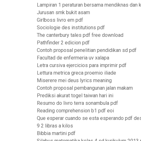
Lampiran 1 peraturan bersama mendiknas dan 
Jurusan smk bukit asam
Girlboss livro em pdf
Sociologie des institutions pdf
The canterbury tales pdf free download
Pathfinder 2 edicion pdf
Contoh proposal penelitian pendidikan sd pdf
Facultad de enfermeria uv xalapa
Letra cursiva ejercicios para imprimir pdf
Lettura metrica greca proemio iliade
Miserere mei deus lyrics meaning
Contoh proposal pembangunan jalan makam
Prediksi akurat togel taiwan hari ini
Resumo do livro terra sonambula pdf
Reading comprehension b1 pdf eoi
Que esperar cuando se esta esperando pdf de
9 2 libras a kilos
Bibbia martini pdf
Silabus matematika kelas 4 sd kurikulum 2013 