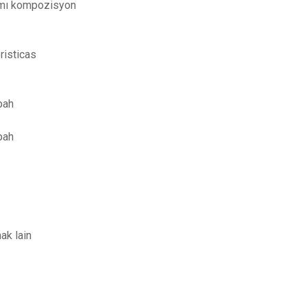
amı kompozisyon
risticas
bah
bah
ak lain