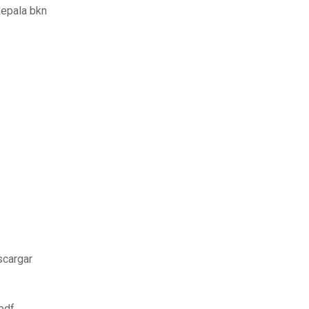
kepala bkn
scargar
pdf