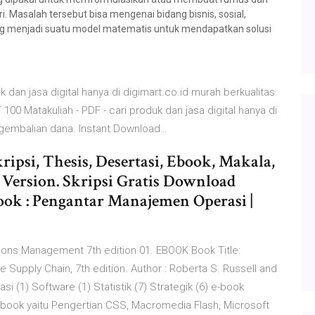
 Masalah tersebut bisa mengenai bidang bisnis, sosial,
ang menjadi suatu model matematis untuk mendapatkan solusi
 dan jasa digital hanya di digimart.co.id murah berkualitas
0 Matakuliah - PDF - cari produk dan jasa digital hanya di
ngembalian dana. Instant Download…
psi, Thesis, Desertasi, Ebook, Makala,
Version. Skripsi Gratis Download
ook : Pengantar Manajemen Operasi |
tions Management 7th edition 01. EBOOK Book Title:
Supply Chain, 7th edition. Author : Roberta S. Russell and
rasi (1) Software (1) Statistik (7) Strategik (6) e-book
book yaitu Pengertian CSS, Macromedia Flash, Microsoft