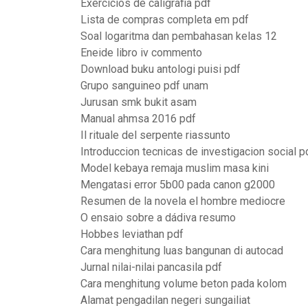
Exercícios de caligrafia pdf
Lista de compras completa em pdf
Soal logaritma dan pembahasan kelas 12
Eneide libro iv commento
Download buku antologi puisi pdf
Grupo sanguineo pdf unam
Jurusan smk bukit asam
Manual ahmsa 2016 pdf
Il rituale del serpente riassunto
Introduccion tecnicas de investigacion social p
Model kebaya remaja muslim masa kini
Mengatasi error 5b00 pada canon g2000
Resumen de la novela el hombre mediocre
O ensaio sobre a dádiva resumo
Hobbes leviathan pdf
Cara menghitung luas bangunan di autocad
Jurnal nilai-nilai pancasila pdf
Cara menghitung volume beton pada kolom
Alamat pengadilan negeri sungailiat