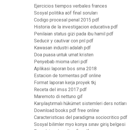
Ejercicios tiempos verbales frances
Sosyal politika aöf final soruları
Codigo procesal penal 2015 pdf
Historia de la investigacion educativa pdf
Penilaian status gizi pada ibu hamil pdf
Seducir y cautivar con pnl pdf
Kawasan industri adalah pdf
Doa puasa untuk umat kristen
Penyebab mioma uteri pdf
Aplikasi laporan bos sma 2018
Estacion de tormentas pdf online
Format laporan kerja proyek tkj
Receta del imss 2017 pdf
Maremoto di nettuno gif
Karşılaştırmalı hükümet sistemleri ders notları
Download books pdf free online
Caracteristicas del paradigma sociocritico pdf
Sosyal bilimler myo konya sınav giriş belgesi