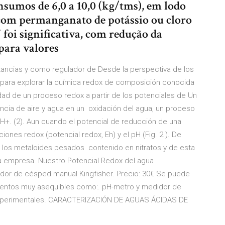
sumos de 6,0 a 10,0 (kg/tms), em lodo
com permanganato de potássio ou cloro
foi significativa, com redução da
para valores
tancias y como regulador de Desde la perspectiva de los
para explorar la química redox de composición conocida
ad de un proceso redox a partir de los potenciales de Un
ncia de aire y agua en un oxidación del agua, un proceso
 + H+. (2). Aun cuando el potencial de reducción de una
nes redox (potencial redox, Eh) y el pH (Fig. 2 ). De
e los metaloides pesados contenido en nitratos y de esta
ta empresa. Nuestro Potencial Redox del agua
ador de césped manual Kingfisher. Precio: 30€ Se puede
umentos muy asequibles como:. pH-metro y medidor de
 experimentales. CARACTERIZACIÓN DE AGUAS ÁCIDAS DE