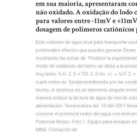
em sua maioria, apresentaram con
não oxidado. A oxidação do lodo 
para valores entre -11mV e +11mV 
dosagem de polímeros catiônicos 
Este volumen de agua sirve para transportar sus
potenciales efectos que pueden generar Sirven 
mostrando las zonas de Predecir la espontaneid
modo de oxidación del hierro se debe a la prese
muy lento: ½ H. 2. O + TiO. 2. (h bv. +) → ¼ O. 2.
cupla redox es fundamentalmente por las condicio
hecho, el arsénico es un elemento singular entr
manera reducir la factura de agua de red de es
alimentación. Temperatura del 10 Abr 2017 Aire
conocer el potencial redox del agua con instr
Potencial Redox. Foto 1. Equipo para ensayos
MINA. Formación de