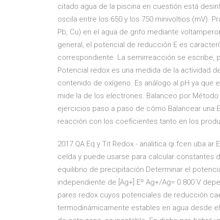
citado agua de la piscina en cuestión está desin
oscila entre los 650 y los 750 minivoltios (mV
Pb, Cu) en el agua de grifo mediante voltampero
general, el potencial de reducción E es caracter
correspondiente. La semirreacción se escribe, p
Potencial redox es una medida de la actividad de
contenido de oxígeno. Es análogo al pH ya que el
mide la de los electrones. Balanceo por Método 
ejercicios paso a paso de cómo Balancear una E
reacción con los coeficientes tanto en los prod
2017 QA Eq y Tit Redox - analitica.qi.fcen.uba.a
celda y puede usarse para calcular constantes d
equilibrio de precipitación Determinar el potenc
independiente de [Ag+] Eº Ag+/Ag= 0.800 V depe
pares redox cuyos potenciales de reducción caen 
termodinámicamente estables en agua desde el p