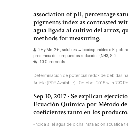
association of pH, percentage sat
pigrnents index as contrasted wi
agua ligada al cultivo del arroz, 
methods for measuring.
2+ y Mn. 2+. , solubles → biodisponibles o El pote
presencia de compuestos reducidos (NH3, S. 2-.
10 Comments
Determinación de potencial redox de bebidas natu
Article (PDF Available) · October 2018 with 799
Sep 10, 2017 · Se explican ejercic
Ecuación Química por Método de R
coeficientes tanto en los producto
-Indica si el agua de dicha instalación acuática 