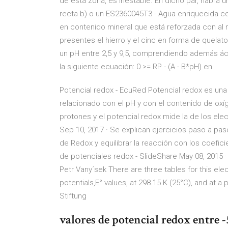
de esta zona, es inestable. En dicho par, habrá
recta b) o un ES2360045T3 - Agua enriquecida c
en contenido mineral que está reforzada con al
presentes el hierro y el cinc en forma de quela
un pH entre 2,5 y 9,5, comprendiendo además ác
la siguiente ecuación: 0 >= RP - (A - B*pH) en
Potencial redox - EcuRed Potencial redox es una 
relacionado con el pH y con el contenido de oxíg
protones y el potencial redox mide la de los el
Sep 10, 2017 · Se explican ejercicios paso a p
de Redox y equilibrar la reacción con los coefic
de potenciales redox - SlideShare May 08, 2015
Petr Vany´sek There are three tables for this ele
potentials,E° values, at 298.15 K (25°C), and at a
Stiftung
valores de potencial redox entre