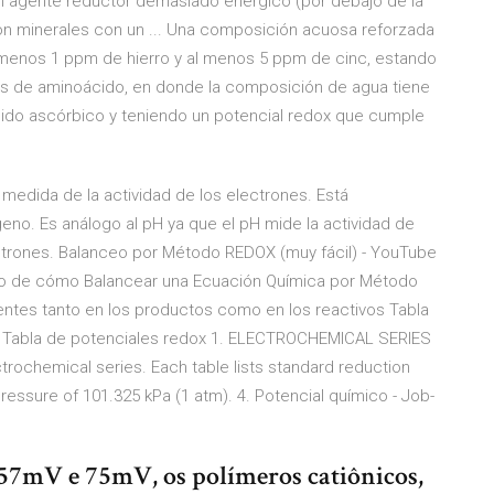
 un agente reductor demasiado enérgico (por debajo de la
on minerales con un ... Una composición acuosa reforzada
 menos 1 ppm de hierro y al menos 5 ppm de cinc, estando
tos de aminoácido, en donde la composición de agua tiene
ido ascórbico y teniendo un potencial redox que cumple
medida de la actividad de los electrones. Está
eno. Es análogo al pH ya que el pH mide la actividad de
ectrones. Balanceo por Método REDOX (muy fácil) - YouTube
aso de cómo Balancear una Ecuación Química por Método
ientes tanto en los productos como en los reactivos Tabla
 · Tabla de potenciales redox 1. ELECTROCHEMICAL SERIES
ctrochemical series. Each table lists standard reduction
 pressure of 101.325 kPa (1 atm). 4. Potencial químico - Job-
 -57mV e 75mV, os polímeros catiônicos,