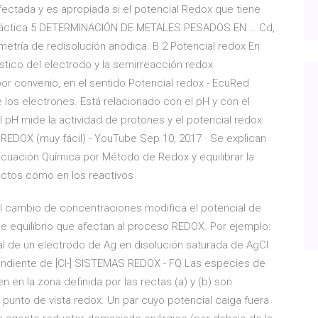
fectada y es apropiada si el potencial Redox que tiene
). Práctica 5 DETERMINACIÓN DE METALES PESADOS EN … Cd,
metría de redisolución anódica. B.2 Potencial redox En
ístico del electrodo y la semirreacción redox
or convenio, en el sentido Potencial redox - EcuRed
 los electrones. Está relacionado con el pH y con el
 pH mide la actividad de protones y el potencial redox
REDOX (muy fácil) - YouTube Sep 10, 2017 · Se explican
cuación Química por Método de Redox y equilibrar la
uctos como en los reactivos
r El cambio de concentraciones modifica el potencial de
e equilibrio que afectan al proceso REDOX. Por ejemplo:
ial de un electrodo de Ag en disolución saturada de AgCl
ndiente de [Cl-] SISTEMAS REDOX - FQ Las especies de
en la zona definida por las rectas (a) y (b) son
unto de vista redox. Un par cuyo potencial caiga fuera